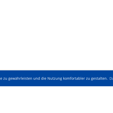
e zu gewährleisten und die Nutzung komfortabler zu gestalten.
D
© Tennisclub Möglingen e. V.