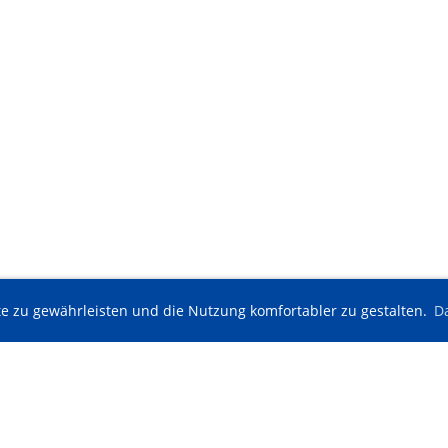
e zu gewährleisten und die Nutzung komfortabler zu gestalten.
D
© Tennisclub Möglingen e. V.