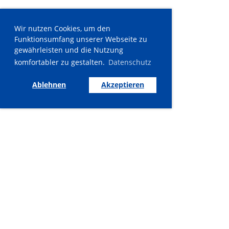
Wir nutzen Cookies, um den
Funktionsumfang unserer Webseite zu
gewährleisten und die Nutzung
komfortabler zu gestalten.
Datenschutz
Ablehnen
Akzeptieren
© Tennisclub Möglingen e. V.
Ludwigsburger Str. 80, 71696 Möglingen